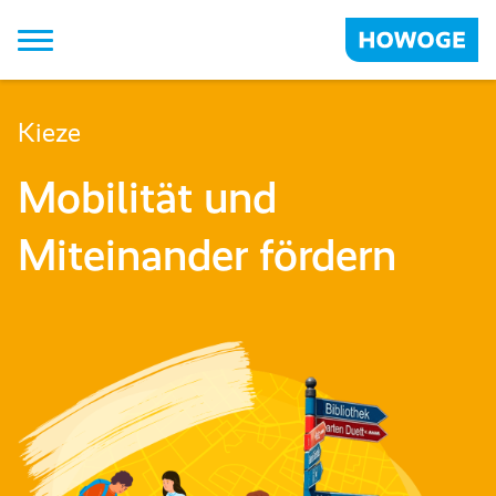
Strategie
Kieze
Unternehmensführung
Mobilität und
Neubau & Bestand
Miteinander fördern
Kieze
Zusammenarbeit
HOWOGE Unternehmen