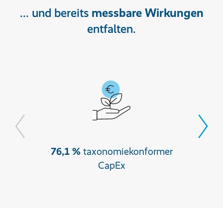
... und bereits
messbare Wirkungen
entfalten.
76,1 %
taxonomie­konformer
31,1
CapEx