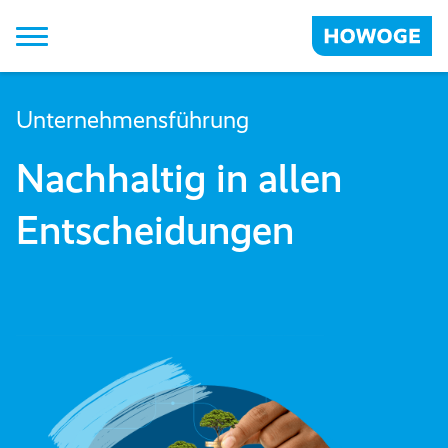
Strategie
Unternehmensführung
Unternehmensführung
Nachhaltig in allen
Neubau & Bestand
Entscheidungen
Kieze
Zusammenarbeit
HOWOGE Unternehmen